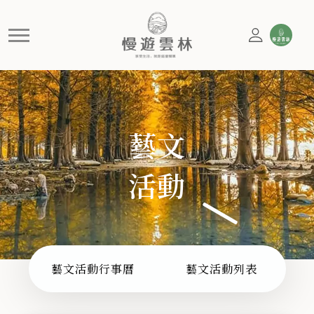
音樂
慢遊雲林，享受生活 就是這麼簡單
藝文
活動
藝文活動行事曆
藝文活動列表