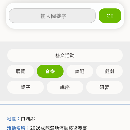
輸
入
關
鍵
字
藝文活動
展覽
音樂
舞蹈
戲劇
親子
講座
研習
活動清單列表
口湖鄉
2026成龍濕地流動藝術饗宴