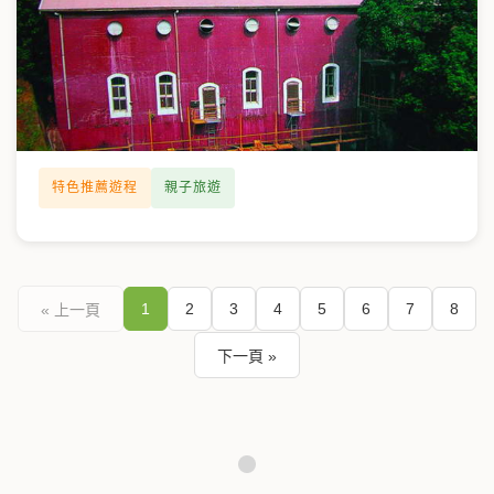
特色推薦遊程
親子旅遊
1
2
3
4
5
6
7
8
« 上一頁
下一頁 »