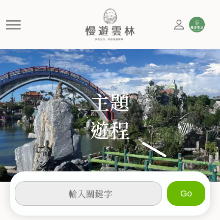
特色推薦遊程
慢遊雲林，享受生活 就是這麼簡單
主題
遊程
輸
入
關