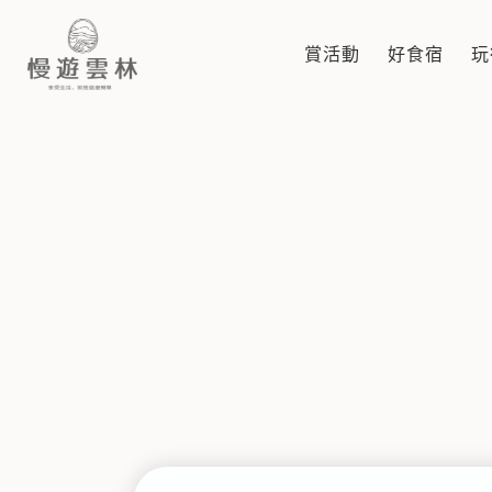
慢遊雲林GO促咪-雲東經典步
賞活動
好食宿
玩
慢遊雲林，享受生活 就是這麼簡單