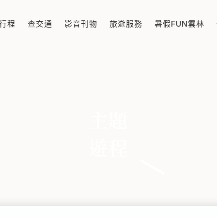
道森呼吸
行程
查交通
影音刊物
旅遊服務
暑假FUN雲林
主題
遊程