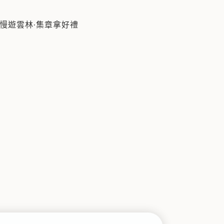
慢遊雲林·集章拿好禮