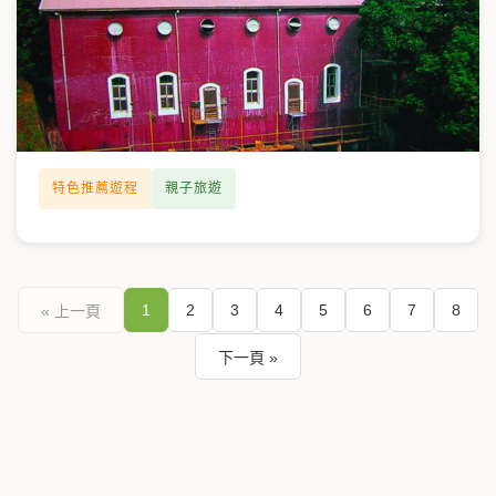
特色推薦遊程
親子旅遊
1
2
3
4
5
6
7
8
« 上一頁
下一頁 »