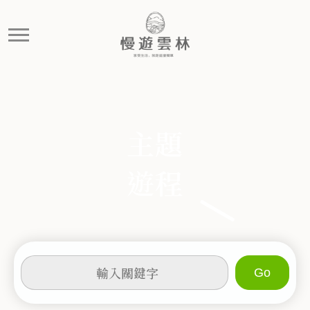
鐵馬悠遊-一騎趣雲林
慢遊雲林，享受生活 就是這麼簡單
主題
遊程
輸
入
關