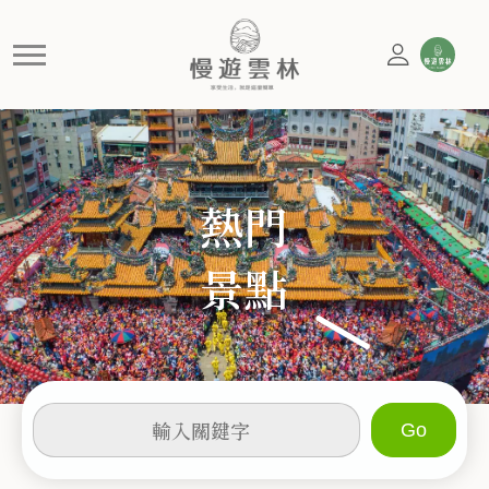
經濟部評鑒觀光工廠
慢遊雲林，享受生活 就是這麼簡單
熱門
景點
輸
入
關