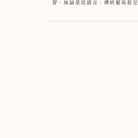
習，無論是從語言、傳統藝術甚至
藝，都希望讓這些富有意義的文化
去。