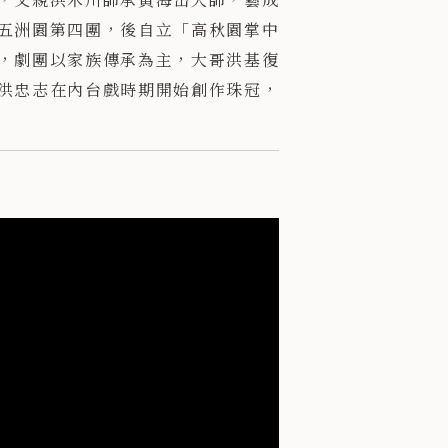
五洲園第四團，後自立「高秋園掌中
，劇團以家族傳承為主，大哥洪基復
洪忠志在內台戲時期開始創作珠冠，
光戲盛行時，劇團注重戲偶造型並衍
視覺特色的華麗珠冠，洪師傅是當前
數以製作的布袋戲偶珠冠聞名，其自
研發，使得珠冠形式與技法更上層
雜結構令人嘆為觀止。