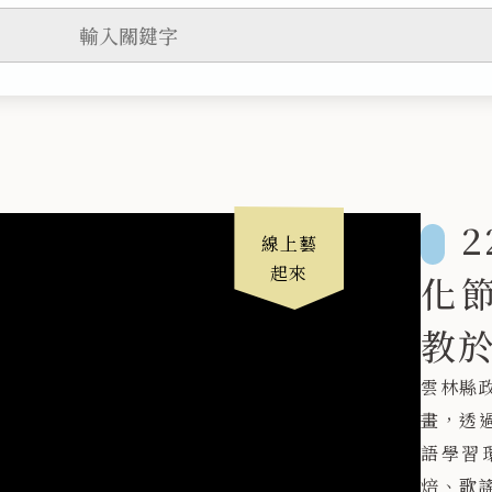
線上藝
起來
化節
教
雲林縣
畫，透
語學習
焙、歌