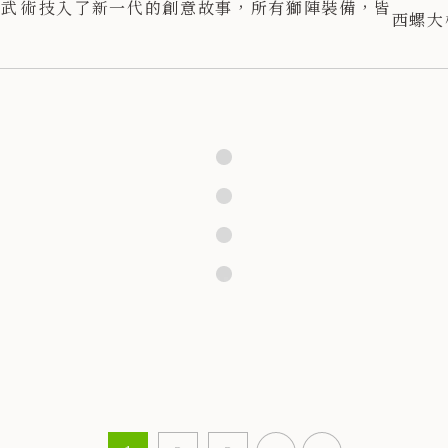
武術技
入了新一代的創意故事，所有獅陣裝備，皆
西螺大
傳承下
由武館自家手作完成，並恢復傳統糊紙工
下難忘
藝。，本支影片先由黃厚銘師父介紹老塗獅
的源起和師承，武術套路，獅頭的分類和製
作，並由黃師父示範舞獅基礎動作，壓軸為
新手學員和武館成員共同表演白鶴獅陣。