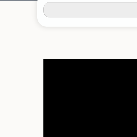
輸
入
關
鍵
字