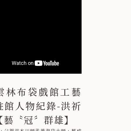
雲林布袋戲館工藝
駐館人物紀錄-洪祈
【藝〝冠〞群雄】
，父親洪木川師承黃海岱大師，藝成