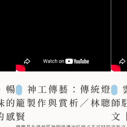
‧暢
神工傳藝：傳統燈
味的
籠製作與賞析／林聰
師
的感
賢
文
燈籠是北港地區神明遶境出巡時必不可缺的
洪祈文