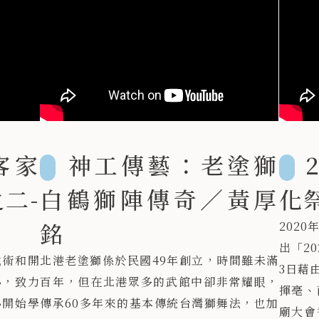
客家
神工傳藝：老塗獅
二-
白鶴獅陣傳奇／黃厚
化
銘
202
出「2
武術和開
北港老塗獅係於民國49年創立，時間雖未滿
3日藉
小，致力
百年，但在北港眾多的武館中卻非常耀眼，
揮毫、
小開始學
傳承60多年來的基本傳統台灣獅舞法，也加
廟大會