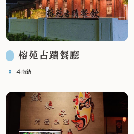
榕苑古蹟餐廳
斗南鎮