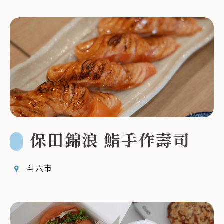
保田錦浪 鮨手作壽司
斗六市