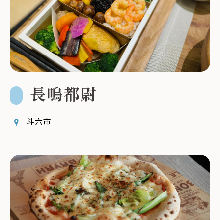
長鳴都尉
斗六市