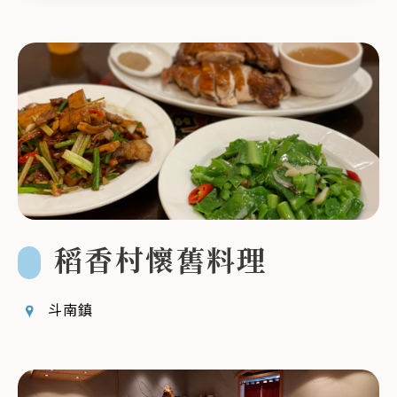
鍵
字
稻香村懷舊料理
斗南鎮