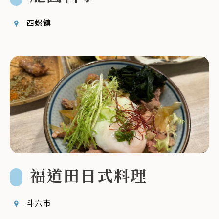
西螺鎮
福道田日式料理
斗六市