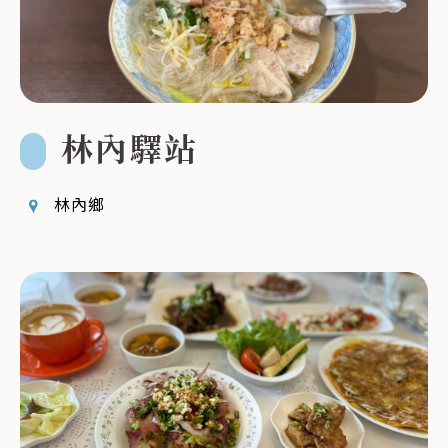
林內驛站
林內鄉