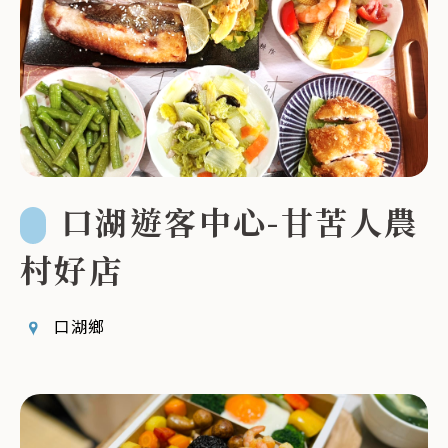
口湖遊客中心-甘苦人農
村好店
口湖鄉