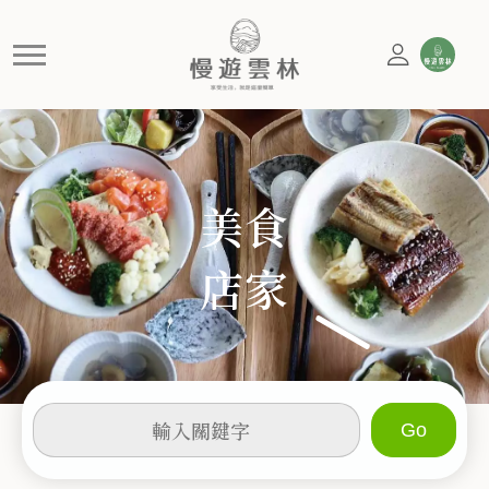
特色餐廳
慢遊雲林，享受生活 就是這麼簡單
美食
店家
輸
入
關