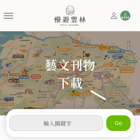
活動
慢遊雲林，享受生活 就是這麼簡單
藝文刊物
下載
輸
入
關