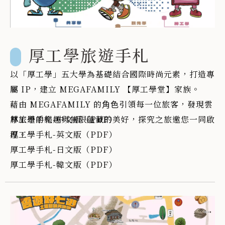
厚工學旅遊手札
以「厚⼯學」五⼤學為基礎結合國際時尚元素，打造專
屬 IP，建立 MEGAFAMILY 【厚⼯學堂】家族。
藉由 MEGAFAMILY 的⾓⾊引領每⼀位旅客，發現雲
林旅遊的樂趣與無限蘊藏的美好，探究之旅邀您⼀同啟
厚工學手札-中文版（PDF）
程。
厚工學手札-英文版（PDF）
厚工學手札-日文版（PDF）
厚工學手札-韓文版（PDF）