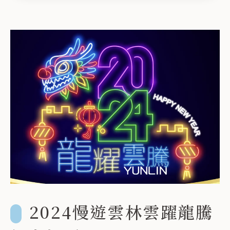
鍵
字
2024慢遊雲林雲躍龍騰